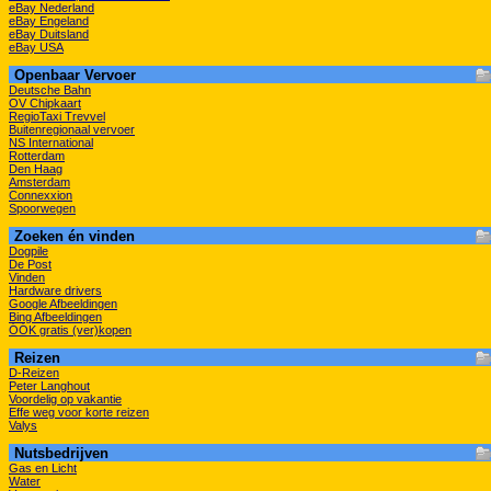
eBay Nederland
eBay Engeland
eBay Duitsland
eBay USA
Openbaar Vervoer
Deutsche Bahn
OV Chipkaart
RegioTaxi Trevvel
Buitenregionaal vervoer
NS International
Rotterdam
Den Haag
Amsterdam
Connexxion
Spoorwegen
Zoeken én vinden
Dogpile
De Post
Vinden
Hardware drivers
Google Afbeeldingen
Bing Afbeeldingen
ÓÓK gratis (ver)kopen
Reizen
D-Reizen
Peter Langhout
Voordelig op vakantie
Effe weg voor korte reizen
Valys
Nutsbedrijven
Gas en Licht
Water