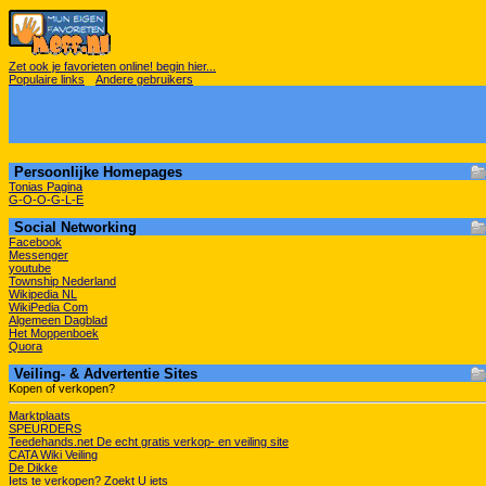
Zet ook je favorieten online! begin hier...
Populaire links
Andere gebruikers
Persoonlijke Homepages
Tonias Pagina
G-O-O-G-L-E
Social Networking
Facebook
Messenger
youtube
Township Nederland
Wikipedia NL
WikiPedia Com
Algemeen Dagblad
Het Moppenboek
Quora
Veiling- & Advertentie Sites
Kopen of verkopen?
Marktplaats
SPEURDERS
Teedehands.net De echt gratis verkop- en veiling site
CATA Wiki Veiling
De Dikke
Iets te verkopen? Zoekt U iets