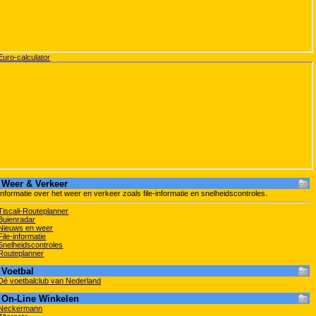
Euro-calculator
Weer & Verkeer
Informatie over het weer en verkeer zoals file-informatie en snelheidscontroles.
Tiscali-Routeplanner
Buienradar
Nieuws en weer
File-informatie
Snelheidscontroles
Routeplanner
Voetbal
Dé voetbalclub van Nederland
On-Line Winkelen
Neckermann