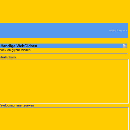
vrijdag 7 augustus
Handige WebGidsen
Zoek en gij zult vinden!
Stratenboek
Telefoonnummer zoeken