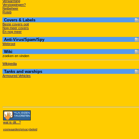
Verwarming
Verstoppingen?
Netbeheer
Roteb
Covers & Labels
Beste covers ooit
Nog meer covers
En nog meer
Anti-Virus/Spam/Spy
Webroot
Wiki
zoeken en vinden
Wikipedia
Tanks and warships
Armoured Vehicles
wat is dit
...?
voorwaarden/privacybeleid