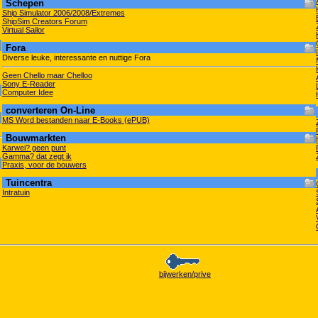
Schepen
Ship Simulator 2006/2008/Extremes
ShipSim Creators Forum
Virtual Sailor
Fora
Diverse leuke, interessante en nuttige Fora
Geen Chello maar Chelloo
Sony E-Reader
Computer Idee
converteren On-Line
MS Word bestanden naar E-Books (ePUB)
Bouwmarkten
Karwei? geen punt
Gamma? dat zegt ik
Praxis, voor de bouwers
Tuincentra
Intratuin
bijwerken/prive