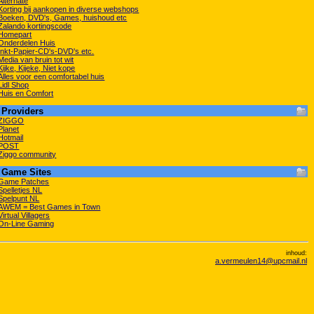
Alternate
Korting bij aankopen in diverse webshops
Boeken, DVD's, Games, huishoud etc
Zalando kortingscode
Homepart
Onderdelen Huis
Inkt-Papier-CD's-DVD's etc.
Media van bruin tot wit
Kijke, Kijeke, Niet kope
Alles voor een comfortabel huis
Lidl Shop
Huis en Comfort
Providers
ZIGGO
Planet
Hotmail
POST
Ziggo community
Game Sites
Game Patches
Spelletjes NL
Spelpunt NL
AWEM = Best Games in Town
Virtual Villagers
On-Line Gaming
inhoud:
a.vermeulen14@upcmail.nl