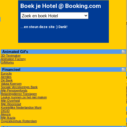
Animated Gif's
3D-Textmaker
Animation Factory
GifWorks
Financieel
Euroclix
Airmiles
Dé Bank
Valuta Koersen
Sociale Verzekerings Bank
Mijn Pensioenfonds
Belastingdienst-Toeslagen
Leuker kunnen ze het niet maken
Mijn Overheid
Mijn Woonstad
Koninklijke Nederlandse Munt
DIGID
Menzis
Mijn Ikazia
Oogziekenhuis Rotterdam