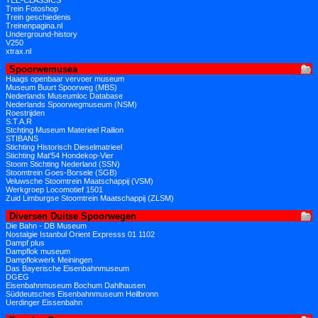
TEE-CLASSICS
Trein Fotoshop
Trein geschiedenis
Treinenpagina.nl
Underground-history
V250
xtrax.nl
Spoorwemusea
Haags openbaar vervoer museum
Museum Buurt Spoorweg (MBS)
Nederlands Museumloc Database
Nederlands Spoorwegmuseum (NSM)
Roestrijden
S.T.A.R
Stchting Museum Materieel Railion
STIBANS
Stichting Historisch Dieselmatrieel
Stichting Mat'54 Hondekop-Vier
Stoom Stichting Nederland (SSN)
Stoomtrein Goes-Borsele (SGB)
Veluwsche Stoomtrein Maatschappij (VSM)
Werkgroep Locomotief 1501
Zuid Limburgse Stoomtrein Maatschappij (ZLSM)
Diversen Duitse Spoorwegen
Die Bahn - DB Museum
Nostalgie Istanbul Orient Expresss 01 1102
Dampf plus
Dampflok museum
Dampflokwerk Meiningen
Das Bayerische Eisenbahnmuseum
DGEG
Eisenbahnmuseum Bochum Dahlhausen
Süddeutsches Eisenbahnmuseum Heilbronn
Uerdinger Eissenbahn