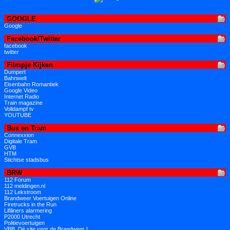
GOOGLE
Google
Facebook/Twitter
facebook
twitter
Filmpje Kijken
Dumpert
Bahnwelt
Eisenbahn Romantiek
Google Video
Internet Radio
Train magazine
Volldampf tv
YOUTUBE
Bus en Tram
Connexxion
Digitale Tram
GVB
HTM
Stichtse stadsbus
BRW
112 Forum
112 meldingen.nl
112 Lekstroom
Brandweer Voertuigen Online
Firetrucks in the Run
Lifiliners alarmering
P2000 Utrecht
Politievoertuigen
VBB, Dé site voor de Brandweer !