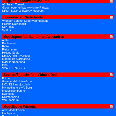
Engelse Spoorwegmuseums
A1 Steam Tornado
Glouchester enWarwickshire Railway
NRM - National Railway Museum
Spoorwegen Nederlands
Vrienden van het Spoorwegmuseum
Holland Railconsult
NedTrain
Syntus
Modelspoorfabrikanten en Accesoires
Artitec
Bachmann
Faller
Fleischmann
Holland Scale
Lima,Arnold,Rivarossi
Modeltrein Startpagina
Märklin Nederland
Piko
SCALE TRADING
Boeken,Tijdschriften,Video's,Dvd
Bol.com
Groenendal Video Groep
HOV Digitaal tijdschrift
Mixmediastore v/d Burg
Model eisenbahner
Railhobby
Railmagazine
Van Stockum
Modelbouw Winkels
Anw-Modeltreinen
Hobbytime