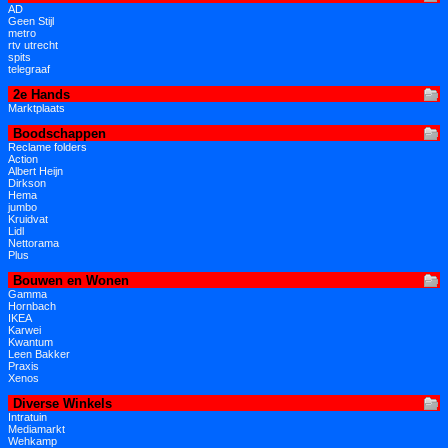
AD
Geen Stijl
metro
rtv utrecht
spits
telegraaf
2e Hands
Marktplaats
Boodschappen
Reclame folders
Action
Albert Heijn
Dirkson
Hema
jumbo
Kruidvat
Lidl
Nettorama
Plus
Bouwen en Wonen
Gamma
Hornbach
IKEA
Karwei
Kwantum
Leen Bakker
Praxis
Xenos
Diverse Winkels
Intratuin
Mediamarkt
Wehkamp