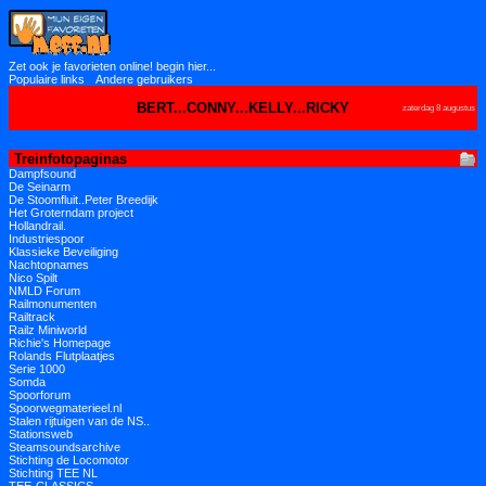
Zet ook je favorieten online! begin hier...
Populaire links
Andere gebruikers
BERT...CONNY...KELLY...RICKY
zaterdag 8 augustus
Treinfotopaginas
Dampfsound
De Seinarm
De Stoomfluit..Peter Breedijk
Het Groterndam project
Hollandrail.
Industriespoor
Klassieke Beveiliging
Nachtopnames
Nico Spilt
NMLD Forum
Railmonumenten
Railtrack
Railz Miniworld
Richie's Homepage
Rolands Flutplaatjes
Serie 1000
Somda
Spoorforum
Spoorwegmaterieel.nl
Stalen rijtuigen van de NS..
Stationsweb
Steamsoundsarchive
Stichting de Locomotor
Stichting TEE NL