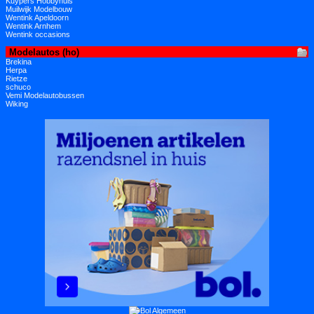
Kuypers Hobbyhuis
Muilwijk Modelbouw
Wentink Apeldoorn
Wentink Arnhem
Wentink occasions
Modelautos (ho)
Brekina
Herpa
Rietze
schuco
Vemi Modelautobussen
Wiking