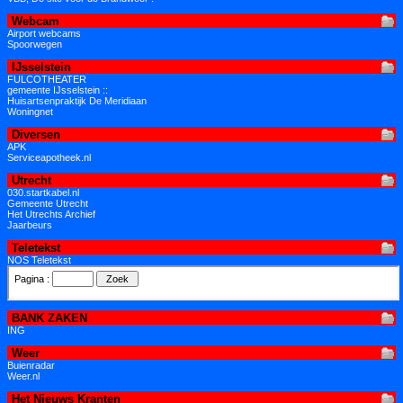
Webcam
Airport webcams
Spoorwegen
IJsselstein
FULCOTHEATER
gemeente IJsselstein ::
Huisartsenpraktijk De Meridiaan
Woningnet
Diversen
APK
Serviceapotheek.nl
Utrecht
030.startkabel.nl
Gemeente Utrecht
Het Utrechts Archief
Jaarbeurs
Teletekst
NOS Teletekst
BANK ZAKEN
ING
Weer
Buienradar
Weer.nl
Het Nieuws Kranten