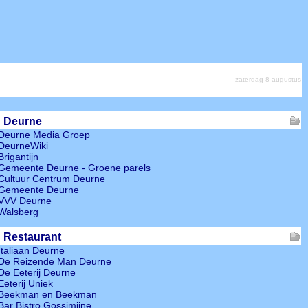
zaterdag 8 augustus
Deurne
Deurne Media Groep
DeurneWiki
Brigantijn
Gemeente Deurne - Groene parels
Cultuur Centrum Deurne
Gemeente Deurne
VVV Deurne
Walsberg
Restaurant
Italiaan Deurne
De Reizende Man Deurne
De Eeterij Deurne
Eeterij Uniek
Beekman en Beekman
Bar Bistro Gossimijne