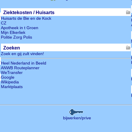
Ziektekosten / Huisarts
Huisarts de Bie en de Kock
CZ
Apotheek in t Groen
Mijn Elkerliek
Politie Zorg Polis
Zoeken
Zoek en gij zult vinden!
Heel Nederland in Beeld
ANWB Routeplanner
WeTransfer
Google
Wikipedia
Marktplaats
bijwerken/prive