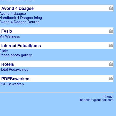
Avond 4 Daagse
Avond 4 daagse
Handboek 4 Daagse Inlog
Avond 4 Daagse Deurne
Fysio
My Wellness
Internet Fotoalbums
Flickr
Pbase photo gallery
Hotels
Hotel Podzvicinou
PDFBewerken
PDF Bewerken
inhoud:
bbeekers@outlook.com