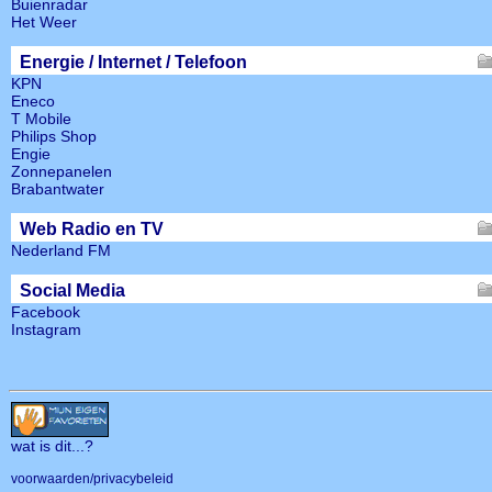
Buienradar
Het Weer
Energie / Internet / Telefoon
KPN
Eneco
T Mobile
Philips Shop
Engie
Zonnepanelen
Brabantwater
Web Radio en TV
Nederland FM
Social Media
Facebook
Instagram
wat is dit
...?
voorwaarden/privacybeleid