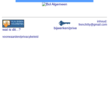
inhoud:
frenchlily@gmail.com
bijwerken/prive
wat is dit
...?
voorwaarden/privacybeleid