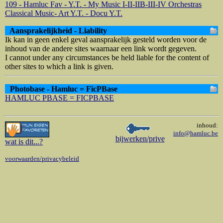
109 - Hamluc Fav - Y.T. - My Music I-II-IIB-III-IV Orchestras
Classical Music- Art Y.T. - Docu Y.T.
Aansprakelijkheid - Liability
Ik kan in geen enkel geval aansprakelijk gesteld worden voor de
inhoud van de andere sites waarnaar een link wordt gegeven.
I cannot under any circumstances be held liable for the content of
other sites to which a link is given.
Photobase - Hamluc = FicPBase
HAMLUC PBASE = FICPBASE
inhoud:
info@hamluc.be
bijwerken/prive
wat is dit
...?
voorwaarden/privacybeleid