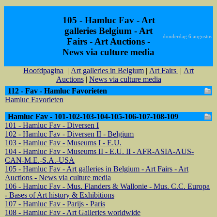
105 - Hamluc Fav - Art
galleries Belgium - Art
donderdag 6 augustus
Fairs - Art Auctions -
News via culture media
Hoofdpagina
|
Art galleries in Belgium
|
Art Fairs
|
Art
Auctions
|
News via culture media
112 - Fav - Hamluc Favorieten
Hamluc Favorieten
Hamluc Fav - 101-102-103-104-105-106-107-108-109
101 - Hamluc Fav - Diversen I
102 - Hamluc Fav - Diversen II - Belgium
103 - Hamluc Fav - Museums I - E.U.
104 - Hamluc Fav - Museums II - E.U. II - AFR-ASIA-AUS-
CAN-M.E.-S.A.-USA
105 - Hamluc Fav - Art galleries in Belgium - Art Fairs - Art
Auctions - News via culture media
106 - Hamluc Fav - Mus. Flanders & Wallonie - Mus. C.C. Europa
- Bases of Art history & Exhibitions
107 - Hamluc Fav - Parijs - Paris
108 - Hamluc Fav - Art Galleries worldwide