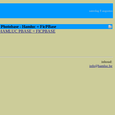
zaterdag 8 augustus
Photobase - Hamluc = FicPBase
HAMLUC PBASE = FICPBASE
inhoud:
info@hamluc.be