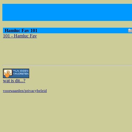
Hamluc Fav 101
101 - Hamluc Fav
wat is dit
...?
voorwaarden/privacybeleid