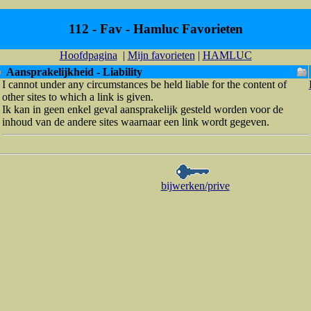
112 - Fav - Hamluc Favorieten
Hoofdpagina
|
Mijn favorieten
|
HAMLUC
Aansprakelijkheid - Liability
I cannot under any circumstances be held liable for the content of
other sites to which a link is given.
Ik kan in geen enkel geval aansprakelijk gesteld worden voor de
inhoud van de andere sites waarnaar een link wordt gegeven.
bijwerken/prive