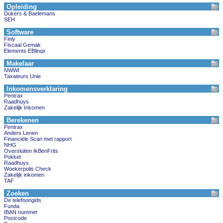
Opleiding
Dukers & Baelemans
SEH
Software
Finly
Fiscaal Gemak
Elements EBlinqx
Makelaar
NWWI
Taxateurs Unie
Inkomensverklaring
Pentrax
Raadhuys
Zakelijk Inkomen
Berekenen
Pentrax
Anders Lenen
Financiële Scan met rapport
NHG
Oversluiten IkBenFrits
Pokket
Raadhuys
Woekerpolis Check
Zakelijk inkomen
TAF
Zoeken
De telefoongids
Funda
IBAN nummer
Postcode