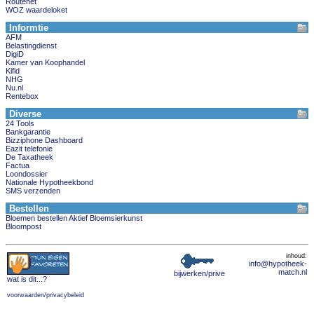
Routenet
WOZ waardeloket
Informtie
AFM
Belastingdienst
DigiD
Kamer van Koophandel
Kifid
NHG
Nu.nl
Rentebox
Diverse
24 Tools
Bankgarantie
Bizziphone Dashboard
Eazit telefonie
De Taxatheek
Factua
Loondossier
Nationale Hypotheekbond
SMS verzenden
Bestellen
Bloemen bestellen Aktief Bloemsierkunst
Bloompost
inhoud:
info@hypotheek-
match.nl
bijwerken/prive
wat is dit
...?
voorwaarden/privacybeleid