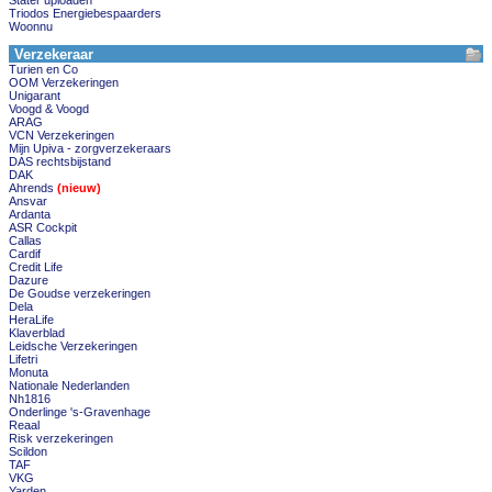
Stater uploaden
Triodos Energiebespaarders
Woonnu
Verzekeraar
Turien en Co
OOM Verzekeringen
Unigarant
Voogd & Voogd
ARAG
VCN Verzekeringen
Mijn Upiva - zorgverzekeraars
DAS rechtsbijstand
DAK
Ahrends
(nieuw)
Ansvar
Ardanta
ASR Cockpit
Callas
Cardif
Credit Life
Dazure
De Goudse verzekeringen
Dela
HeraLife
Klaverblad
Leidsche Verzekeringen
Lifetri
Monuta
Nationale Nederlanden
Nh1816
Onderlinge 's-Gravenhage
Reaal
Risk verzekeringen
Scildon
TAF
VKG
Yarden