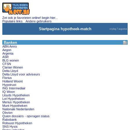
Zet ook je favorieten online! begin hier...
Populaire links
Andere gebruikers
Startpagina hypotheek-match
vrijdag 7 augustus
Banken
ABN Amro
Aegon
Argenta
ASR
BLG wonen
CFSN
Clarian Wonen
Delta Lloyd
Delta Lloyd voor adviseurs
Florius
Holland Woont
Hypotrust
ING Intermediair
IQ Woon
Lloyds Hypotheken
Lot Hypotheken
Merius Hypotheken
Munt Hypotheken
Nationale Nederlanden
Obvion
Quion dossiers - opvragen status
Rabobank
Robuust Hypotheken
SNS Hysis