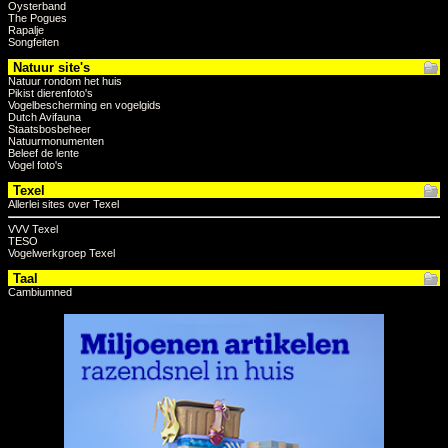
Oysterband
The Pogues
Rapalje
Songfeiten
Natuur site's
Natuur rondom het huis
Pikist dierenfoto's
Vogelbescherming en vogelgids
Dutch Avifauna
Staatsbosbeheer
Natuurmonumenten
Beleef de lente
Vogel foto's
Texel
Allerlei sites over Texel
VVV Texel
TESO
Vogelwerkgroep Texel
Taal
Cambiumned