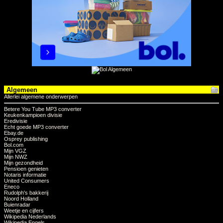
Algemeen
Allerlei algemene onderwerpen
Betere You Tube MP3 converter
Keukenkampioen divisie
Eredivisie
Echt goede MP3 converter
Ebay.de
Osprey publishing
Bol.com
Mijn VGZ
Mijn NWZ
Mijn gezondheid
Pensioen genieten
Notaris informatie
United Consumers
Eneco
Rudolph's bakkerij
Noord Holland
Buienradar
Weetje en cijfers
Wikipedia Nederlands
Wikipedia Engels