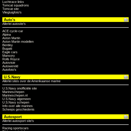
Luchtrace links
Tomcat squadrons
Tomcat site
Vliegtuigfoto's
Auto's
Allerlei autosite's
ACE cycle-car
Alpina
Aston Martin
Aston Martin modellen
Bentley
Bugatti
Eagle cars
Mansory
Rolls Royce
Autovisie
Autowereld
Autofoto's
U.S.Navy
Allerlei sites over de Amerikaanse marine
U.S.Navy onofficiële site
Marineschepen
Marineschepen.nl
U.S.Navy algemeen
U.S.Navy schepen
Info over alle marines
Scheeps geschiedenis
Autosport
Allerlei autosport site's
Racing sportscars