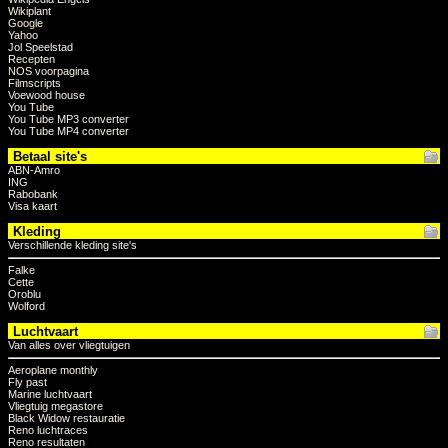
Wikiplant
Google
Yahoo
Jol Speelstad
Recepten
NOS voorpagina
Filmscripts
Voewood house
You Tube
You Tube MP3 converter
You Tube MP4 converter
Betaal site's
ABN-Amro
ING
Rabobank
Visa kaart
Kleding
Verschillende kleding site's
Falke
Cette
Oroblu
Wolford
Luchtvaart
Van alles over vliegtuigen
Aeroplane monthly
Fly past
Marine luchtvaart
Vliegtuig megastore
Black Widow restauratie
Reno luchtraces
Reno resultaten