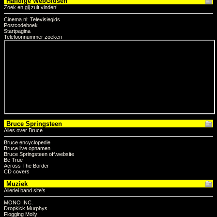
Handige WebGidsen
Zoek en gij zult vinden!
Cinema.nl: Televisiegids
Postcodeboek
Startpagina
Telefoonnummer zoeken
Bruce Springsteen
Alles over Bruce
Bruce encyclopedie
Bruce live opnamen
Bruce Springsteen off.website
Be True
Across The Border
CD covers
Muziek
Allerlei band site's
MONO INC.
Dropkick Murphys
Flogging Molly