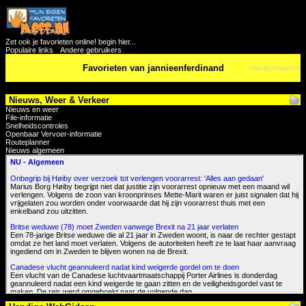
Zet ook je favorieten online! begin hier...
Populaire links
Andere gebruikers
Favorieten van jannieenferdinand
maandag 10 augustus
Nieuws, Weer & Verkeer
Nieuws en weer
File-informatie
Snelheidscontroles
Openbaar Vervoer-informatie
Routeplanner
Nieuws algemeen