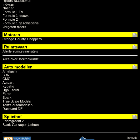
Rijders statistieken
Indycar
Nascar
Formule 1 TV
Formule 1 nieuws
Formule 2
Formule 1 geschiedenis
Vergeten rijders
Motoren
Orange County Choppers
Ruimtevaart
Allerlei ruimtevaartsite's
Alles over sterrenkunde
Auto modellen
Amalgam
BBR
CMC
Autoart
Kyosho
Ugo Fadini
Exoto
Spark
True Scale Models
Tom's automodellen
Raceland DE
Spliethof
Edamgracht 2
Black Cat super jachten
inhoud: