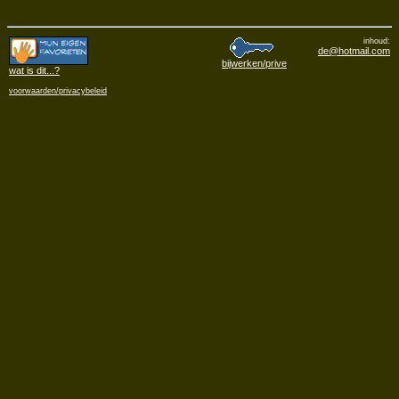
inhoud:
de@hotmail.com
bijwerken/prive
wat is dit
...?
voorwaarden/privacybeleid