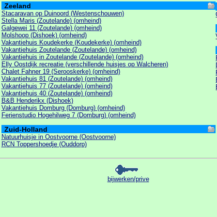
Zeeland
Stacaravan op Duinoord (Westenschouwen)
Stella Maris (Zoutelande) (omheind)
Galgewei 11 (Zoutelande) (omheind)
Molshoop (Dishoek) (omheind)
Vakantiehuis Koudekerke (Koudekerke) (omheind)
Vakantiehuis Zoutelande (Zoutelande) (omheind)
Vakantiehuis in Zoutelande (Zoutelande) (omheind)
Elly Oostdijk recreatie (verschillende huisjes op Walcheren)
Chalet Fahner 19 (Serooskerke) (omheind)
Vakantiehuis 81 (Zoutelande) (omheind)
Vakantiehuis 77 (Zoutelande) (omheind)
Vakantiehuis 40 (Zoutelande) (omheind)
B&B Henderikx (Dishoek)
Vakantiehuis Domburg (Domburg) (omheind)
Ferienstudio Hogehilweg 7 (Domburg) (omheind)
Zuid-Holland
Natuurhuisje in Oostvoorne (Oostvoorne)
RCN Toppershoedje (Ouddorp)
bijwerken/prive