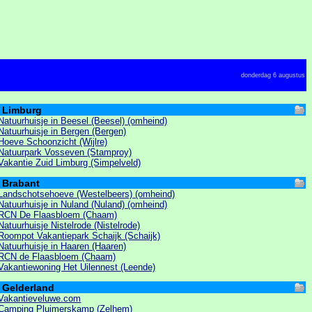
donderdag 6 augustus
Limburg
Natuurhuisje in Beesel (Beesel) (omheind)
Natuurhuisje in Bergen (Bergen)
Hoeve Schoonzicht (Wijlre)
Natuurpark Vosseven (Stamproy)
Vakantie Zuid Limburg (Simpelveld)
Brabant
Landschotsehoeve (Westelbeers) (omheind)
Natuurhuisje in Nuland (Nuland) (omheind)
RCN De Flaasbloem (Chaam)
Natuurhuisje Nistelrode (Nistelrode)
Roompot Vakantiepark Schaijk (Schaijk)
Natuurhuisje in Haaren (Haaren)
RCN de Flaasbloem (Chaam)
Vakantiewoning Het Uilennest (Leende)
Gelderland
Vakantieveluwe.com
Camping Pluimerskamp (Zelhem)