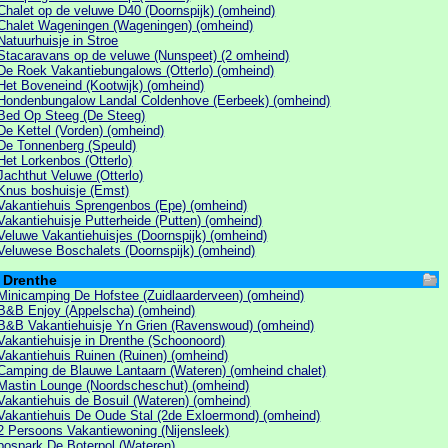
Chalet op de veluwe D40 (Doornspijk) (omheind)
Chalet Wageningen (Wageningen) (omheind)
Natuurhuisje in Stroe
Stacaravans op de veluwe (Nunspeet) (2 omheind)
De Roek Vakantiebungalows (Otterlo) (omheind)
Het Boveneind (Kootwijk) (omheind)
Hondenbungalow Landal Coldenhove (Eerbeek) (omheind)
Bed Op Steeg (De Steeg)
De Kettel (Vorden) (omheind)
De Tonnenberg (Speuld)
Het Lorkenbos (Otterlo)
Jachthut Veluwe (Otterlo)
Knus boshuisje (Emst)
Vakantiehuis Sprengenbos (Epe) (omheind)
Vakantiehuisje Putterheide (Putten) (omheind)
Veluwe Vakantiehuisjes (Doornspijk) (omheind)
Veluwese Boschalets (Doornspijk) (omheind)
Drenthe
Minicamping De Hofstee (Zuidlaarderveen) (omheind)
B&B Enjoy (Appelscha) (omheind)
B&B Vakantiehuisje Yn Grien (Ravenswoud) (omheind)
Vakantiehuisje in Drenthe (Schoonoord)
Vakantiehuis Ruinen (Ruinen) (omheind)
Camping de Blauwe Lantaarn (Wateren) (omheind chalet)
Mastin Lounge (Noordscheschut) (omheind)
Vakantiehuis de Bosuil (Wateren) (omheind)
Vakantiehuis De Oude Stal (2de Exloermond) (omheind)
2 Persoons Vakantiewoning (Nijensleek)
bospark De Boterpol (Wateren)