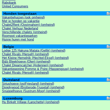
Rabobank
United Consumers
Honden toegestaan
Vakantiehuizen (ook omheind)
Met je honden op vakantie
Chalet2Rent (Oostmahorn) (omheind)
Chalet Verhuur Nederland
Verschillende chalets (omheind)
Roompot vakantieparken
Huisje huren met hond
Belgie
Lodge 125 Hakuna Matata (Gellik) (omheind)
Chalet Rivals (Herselt) (omheind)
Het Kleine Hemelrijk (Hechtel-Eksel) (omheind)
B&b Bleekhoeve (Olen) (omheind)
Chalet Dreamcatcher (Ardennen) (omheind)
Vakantiewoning Pomme & Poire (Haspengouw) (omheind)
Chalet Rivals (Herselt) (omheind)
Duitsland
Siriushoeve (ostFriesland) (omheind)
Dogglywood (Brotterode-Trusetal) (omheind)
Snuppelhoeve (Sustrum-Moor) (omheind)
Luxemburg
Hu Birkelt Village (Larochette) (omheind)