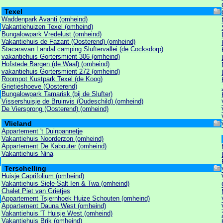
Texel
Waddenpark Avanti (omheind)
Vakantiehuizen Texel (omheind)
Bungalowpark Vredelust (omheind)
Vakantiehuis de Fazant (Oosterend) (omheind)
Stacaravan Landal camping Sluftervallei (de Cocksdorp)
vakantiehuis Gortersmient 306 (omheind)
Hofstede Bargen (de Waal) (omheind)
vakantiehuis Gortersmient 272 (omheind)
Roompot Kustpark Texel (de Koog)
Grietjeshoeve (Oosterend)
Bungalowpark Tamarisk (bij de Slufter)
Vissershuisje de Bruinvis (Oudeschild) (omheind)
De Viersprong (Oosterend) (omheind)
Vlieland
Appartement 't Duinpannetje
Vakantiehuis Noorderzon (omheind)
Appartement De Kabouter (omheind)
Vakantiehuis Nina
Terschelling
Huisje Caprifolium (omheind)
Vakantiehuis Siele-Salt Ien & Twa (omheind)
Chalet Piet van Grietjes
Appartement Tsjernhoek Huize Schouten (omheind)
Appartement Dauna West (omheind)
Vakantiehuis 'T Huisje West (omheind)
Vakantiehuis Brik (omheind)