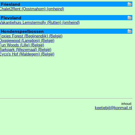
Friesland
Chalet2Rent (Oostmahorn) (omheind)
Flevoland
Vakantiehuis Lemstermolly (Rutten) (omheind)
Hondenspeelbossen
Foxies Forest (Begijnendijk) (België)
Doggiewood (Langdorp) (België)
Fun Woods (Lille) (België)
Barkpark (Wezemaal) (België)
Eyco's Hof (Maldegem) (België)
inhoud:
keetiebijl@kpnmail.nl