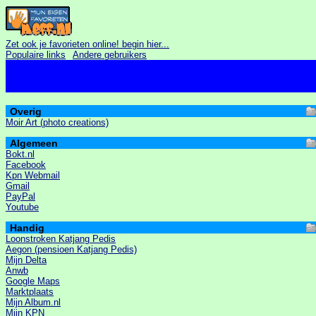
Zet ook je favorieten online! begin hier...
Populaire links
Andere gebruikers
Overig
Moir Art (photo creations)
Algemeen
Bokt.nl
Facebook
Kpn Webmail
Gmail
PayPal
Youtube
Handig
Loonstroken Katjang Pedis
Aegon (pensioen Katjang Pedis)
Mijn Delta
Anwb
Google Maps
Marktplaats
Mijn Album.nl
Mijn KPN