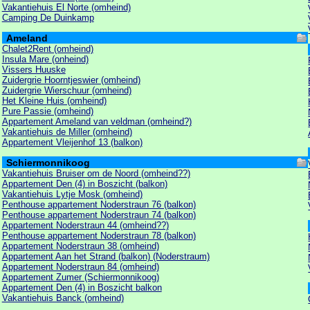
Vakantiehuis El Norte (omheind)
Camping De Duinkamp
Ameland
Chalet2Rent (omheind)
Insula Mare (onheind)
Vissers Huuske
Zuidergrie Hoorntjeswier (omheind)
Zuidergrie Wierschuur (omheind)
Het Kleine Huis (omheind)
Pure Passie (omheind)
Appartement Ameland van veldman (omheind?)
Vakantiehuis de Miller (omheind)
Appartement Vleijenhof 13 (balkon)
Schiermonnikoog
Vakantiehuis Bruiser om de Noord (omheind??)
Appartement Den (4) in Boszicht (balkon)
Vakantiehuis Lytje Mosk (omheind)
Penthouse appartement Noderstraun 76 (balkon)
Penthouse appartement Noderstraun 74 (balkon)
Appartement Noderstraun 44 (omheind??)
Penthouse appartement Noderstraun 78 (balkon)
Appartement Noderstraun 38 (omheind)
Appartement Aan het Strand (balkon) (Noderstraum)
Appartement Noderstraun 84 (omheind)
Appartement Zumer (Schiermonnikoog)
Appartement Den (4) in Boszicht balkon
Vakantiehuis Banck (omheind)