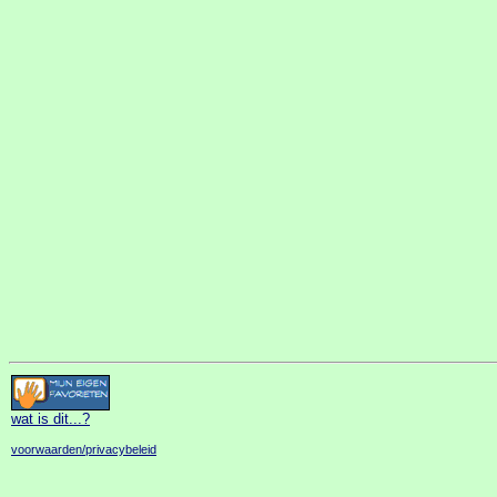
wat is dit
...?
voorwaarden/privacybeleid