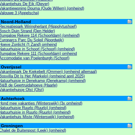
Vakantiehuis De Eik (Diever)
Vakantiewoning Douma (Oude Willem) (omheind)
Valouwe 3 (Appelscha)
Noord-Holland
Recreatiepark Wiringherlant (Hippolytushoef)
Bosch Duin Strand (Den Helder)
Bungalow Rekere 114 (Schoorldam) (omheind)
Europarcs Parc Du Soleil (Noordwijk)
Hoeve Zonlicht ('t Zand) omheind
Natuurhuisje in Schoorl (Schoorl) (omheind)
Bungalow Rekere 111 (Schoorldam) omheind
Accomodatie van Poelenburgh (Schoorl)
Overijssel
Vakantiepark De Kiekebelt (Ommen) (omheind allemaal)
Bosvilla Dit Is Het (Markelo) (omheind april 2025)
Natuurhuisje in Denekamp (Denekamp) (omheind)
B&B de Geertruidahoeve (Haarle)
Vakantiehuisje Olst (Olst)
Achterhoek
Hond mee vakanties (Winterswijk) (3x omheind)
Natuurhuisje Ruurlo (Ruurlo) (omheind)
Natuurhuisje in Ruurlo (Ruurlo) (omheind)
Vakantiehuis Miste (Winterswijk) (omheind)
Groningen
Chalet de Buitenpost (Leek) (omheind)