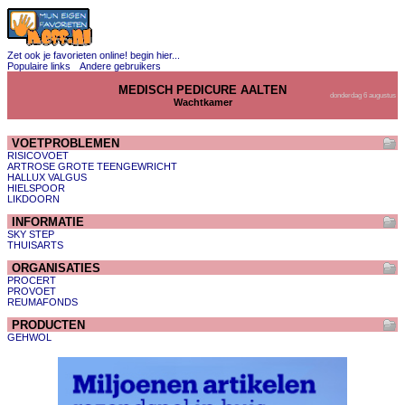
Zet ook je favorieten online! begin hier...
Populaire links
Andere gebruikers
MEDISCH PEDICURE AALTEN
donderdag 6 augustus
Wachtkamer
VOETPROBLEMEN
RISICOVOET
ARTROSE GROTE TEENGEWRICHT
HALLUX VALGUS
HIELSPOOR
LIKDOORN
INFORMATIE
SKY STEP
THUISARTS
ORGANISATIES
PROCERT
PROVOET
REUMAFONDS
PRODUCTEN
GEHWOL