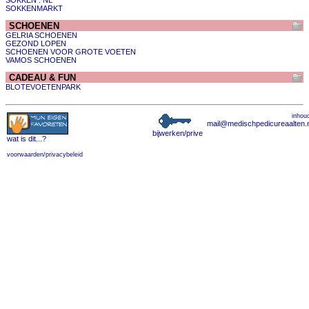
SOKKEN . NL
SOKKENMARKT
SCHOENEN
GELRIA SCHOENEN
GEZOND LOPEN
SCHOENEN VOOR GROTE VOETEN
VAMOS SCHOENEN
CADEAU & FUN
BLOTEVOETENPARK
inhou
mail@medischpedicureaalten.n
bijwerken/prive
wat is dit
...?
voorwaarden/privacybeleid