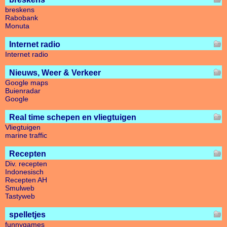
breskens
Rabobank
Monuta
Internet radio
Internet radio
Nieuws, Weer & Verkeer
Google maps
Buienradar
Google
Real time schepen en vliegtuigen
Vliegtuigen
marine traffic
Recepten
Div. recepten
Indonesisch
Recepten AH
Smulweb
Tastyweb
spelletjes
funnygames