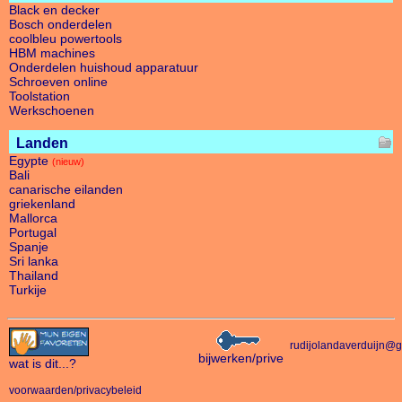
Black en decker
Bosch onderdelen
coolbleu powertools
HBM machines
Onderdelen huishoud apparatuur
Schroeven online
Toolstation
Werkschoenen
Landen
Egypte
(nieuw)
Bali
canarische eilanden
griekenland
Mallorca
Portugal
Spanje
Sri lanka
Thailand
Turkije
rudijolandaverduijn@
bijwerken/prive
wat is dit
...?
voorwaarden/privacybeleid