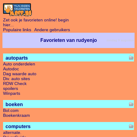
Zet ook je favorieten online! begin
hier...
Populaire links
Andere gebruikers
Favorieten van rudyenjo
zondag 9 augustus
autoparts
Auto onderdelen
Autodoc
Dag waarde auto
Div. auto sites
RDW Check
spoilers
Winparts
boeken
Bol.com
Boekenkraam
computers
alternate.