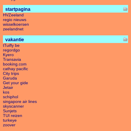
startpagina
HVZeeland
regio nieuws
wisselkoersen
zeelandnet
vakantie
tTuifly be
regordgo
Kyero
Transavia
booking.com
cathay pacific
City trips
Garuda
Get your gide
Jetair
kos
schiphol
singapore air lines
skyscanner
Sunjets
TUI reizen
turkeye
zoover