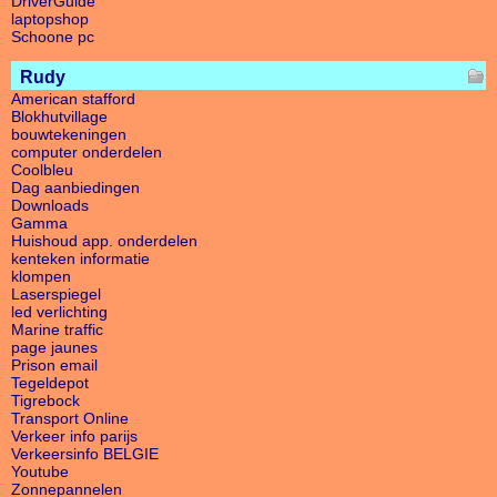
DriverGuide
laptopshop
Schoone pc
Rudy
American stafford
Blokhutvillage
bouwtekeningen
computer onderdelen
Coolbleu
Dag aanbiedingen
Downloads
Gamma
Huishoud app. onderdelen
kenteken informatie
klompen
Laserspiegel
led verlichting
Marine traffic
page jaunes
Prison email
Tegeldepot
Tigrebock
Transport Online
Verkeer info parijs
Verkeersinfo BELGIE
Youtube
Zonnepannelen