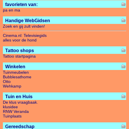
favorieten van:
pa en ma
Handige WebGidsen
Zoek en gij zult vinden!
Cinema.nl: Televisiegids
alles voor de hond
Tattoo shops
Tattoo startpagina
Winkelen
Tuinmeubelen
Bubblesathome
Otto
Wehkamp
Tuin en Huis
De klus vraagbaak.
klusidee
RNW Veranda
Tuinplaats
Gereedschap