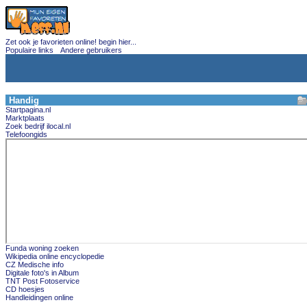
Zet ook je favorieten online! begin hier...
Populaire links
Andere gebruikers
Handig
Startpagina.nl
Marktplaats
Zoek bedrijf ilocal.nl
Telefoongids
Funda woning zoeken
Wikipedia online encyclopedie
CZ Medische info
Digitale foto's in Album
TNT Post Fotoservice
CD hoesjes
Handleidingen online