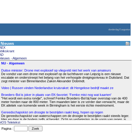
donderdag 6 augustus
Nieuws
AEX
Volkskrant
AD
Nieuws - Algemeen
NOS Teletekst