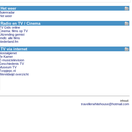
Het weer
Buienradar
Het weer
Radio en TV / Cinema
TV Gids online
Cinema: films op TV
Uitzending gemist
Imdb: alle films
Nederland.fm
TV via internet
Nostalgienet
2e Kamer
E-musictelevision
Geschiedenis TV
Museum TV
Tvopjepc.nl
Wereldwijd overzicht
inhoud:
travellerwhitehouse@hotmail.com