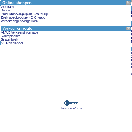
Online shoppen
Wehkamp
Bol.com
Produkten vergelijken Kieskeurig
Zoek goedkoopste - El Cheapo
Verzekeringen vergelijken
Verkeer en route
ANWB Verkeersinformatie
Routeplanner
Stratenboek
NS Reisplanner
bijwerken/prive