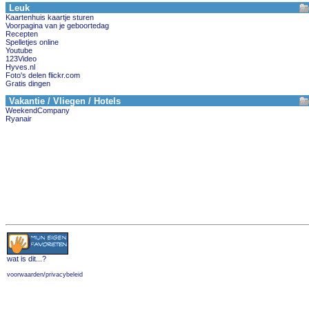
Leuk
Kaartenhuis kaartje sturen
Voorpagina van je geboortedag
Recepten
Spelletjes online
Youtube
123Video
Hyves.nl
Foto's delen flickr.com
Gratis dingen
Vakantie / Vliegen / Hotels
WeekendCompany
Ryanair
wat is dit
...?
voorwaarden/privacybeleid