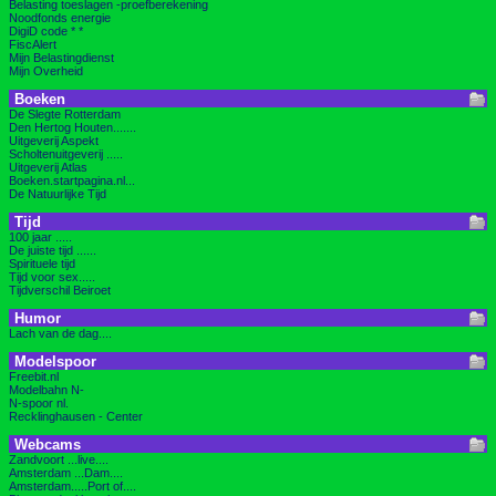
Belasting toeslagen -proefberekening
Noodfonds energie
DigiD code * *
FiscAlert
Mijn Belastingdienst
Mijn Overheid
Boeken
De Slegte Rotterdam
Den Hertog Houten.......
Uitgeverij Aspekt
Scholtenuitgeverij .....
Uitgeverij Atlas
Boeken.startpagina.nl...
De Natuurlijke Tijd
Tijd
100 jaar .....
De juiste tijd ......
Spirituele tijd
Tijd voor sex.....
Tijdverschil Beiroet
Humor
Lach van de dag....
Modelspoor
Freebit.nl
Modelbahn N-
N-spoor nl.
Recklinghausen - Center
Webcams
Zandvoort ...live....
Amsterdam ...Dam....
Amsterdam.....Port of....