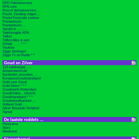
DPD Pakketservice
KPN.com
Post.nl Verhuisservice....
Postnl. Zending volgen ...
Postnl.Postcode zoeken
Posttarieven
Posttarieven....
Sandd.nl............
Telefoongids KPN
Telfort
Telfort Alles in een
XS4all. . . . . * * *
Youfone
Ziggo Storingen
Ziggo Tv en Radio * *
Goud en Zilver
123 edelmetaal ......
AmsterdamGold
Eenheden omzetten.....
EuropeseGoudstandaard
Geld voor Goud
Gold Direct * * *
Goudmarkt Rotterdam
GoudOnline....Utrecht
Goudstandaard * * *
Goudwisselkantoor.....
Holland Gold......
Silver Mountain Schiphol
Xgoud
De laatste roddels ...
Panorama
Story
Weekend