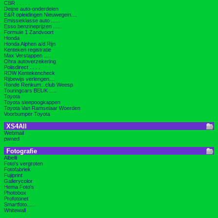
CBR . . . . .
Deijne auto-onderdelen
E&R opleidingen Nieuwegein....
Emissieklasse auto ......
Esso benzineprijzen ......
Formule 1 Zandvoort
Honda
Honda Alphen a/d Rijn
Kenteken registratie
Max Verstappen .....
Ohra autoverzekering
Polisdirect . . . .
RDW Kentekencheck
Rijbewijs verlengen....
Ronde Renkum...club Weesp
Touringcars BEUK .....
Toyota
Toyota sleepoogkappen
Toyota Van Ramselaar Woerden
Voorbumper Toyota
XS4All
Webmail
pwned
Fotografie
Albelli
Foto's vergroten
Fotofabriek
Fujiprint
Gallerycolor
Hema Foto's
Photobox
Profotonet
Smartfoto......
Whitewall