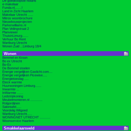
De goedkoopste notaris
e-makelaar
Funda.nl........!
Land in Zicht Haarlem
Makelaar Utrecht ......
Mitros woonbrochure
Nieuwbouwprojecten
Parkerwilliams.nl
Plan Veilingstraat 2
Planviewer
ThuisinLimurg.......
Verhuur Bo Rent
Wartburg Utrecht
Wonen Zuid ...Limburg 18/4
Wonen
Bemmel en Kroon
Bo ex Utrecht
Bo-Ex
De Bommel stoelen
Energie vergelijken Gaslicht.com....
Energie vergelijken Picewise.....
Energietoeslag .....
Eteck warmte
Huurwoningen Limburg.......
Inwarmte ...
InWarmte .......
Ledstripkoning
Meubelmonteren.nl ..............
Rolgordijnen
Salontafel......
Voordelig Witgoed
Wartburg Utrecht......
WONINGNET UTRECHT ............
Woonservice Haarlem
Smakkelaarsveld