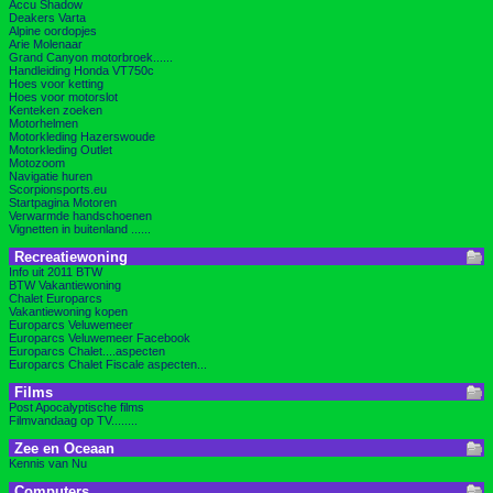
Accu Shadow
Deakers Varta
Alpine oordopjes
Arie Molenaar
Grand Canyon motorbroek......
Handleiding Honda VT750c
Hoes voor ketting
Hoes voor motorslot
Kenteken zoeken
Motorhelmen
Motorkleding Hazerswoude
Motorkleding Outlet
Motozoom
Navigatie huren
Scorpionsports.eu
Startpagina Motoren
Verwarmde handschoenen
Vignetten in buitenland ......
Recreatiewoning
Info uit 2011 BTW
BTW Vakantiewoning
Chalet Europarcs
Vakantiewoning kopen
Europarcs Veluwemeer
Europarcs Veluwemeer Facebook
Europarcs Chalet....aspecten
Europarcs Chalet Fiscale aspecten...
Films
Post Apocalyptische films
Filmvandaag op TV........
Zee en Oceaan
Kennis van Nu
Computers