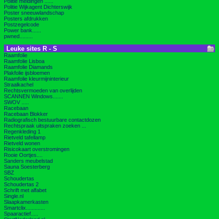
Politie meldingen ......
Politie Wijkagent Dichterswijk
Poster sneeuwlandschap
Posters afdrukken
Postzegelcode
Power bank......
pwned.........
Leuke sites R - S
Raamfolie
Raamfolie Lisboa
Raamfolie Diamands
Plakfolie ijsbloemen
Raamfolie kleurmijninterieur
Straalkachel
Rechtsvermoeden van overlijden
SCANNEN Windows.......
SWOV .....
Racebaan
Racebaan Blokker
Radiografisch bestuurbare contactdozen
Rechtspraak uitspraken zoeken ...
Regenkleding 1
Rietveld tafellamp
Rietveld wonen
Risicokaart overstromingen
Rooie Oortjes....
Sanders meubelstad
Sauna Soesterberg
SBZ
Schoudertas
Schoudertas 2
Schrift met alfabet
Single.nl
Slaapkamerkasten
Smartclix.............
Spaaractief.....