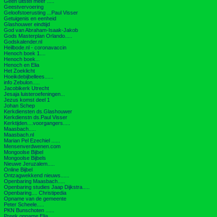
Geen uitstel meer .....
Geestvervoering
Geloofstoerusting ...Paul Visser
Getuigenis en eenheid
Glashouwer eindtijd
God van Abraham-Isaak-Jakob
Gods Masterplan Orlando.....
Godskalender.nl
Heilbode.nl - coronavaccin
Henoch boek 1....
Henoch boek...
Henoch en Elia
Het Zoeklicht
Hoeikdebijbellees......
info Zebulon.....
Jacobikerk Utrecht
Jesaja luisteroefeningen...
Jezus komst deel 1
Johan Schep
Kerkdiensten ds.Glashouwer
Kerkdienstn ds.Paul Visser
Kerktijden....voorgangers.....
Maasbach.....
Maasbach.nl
Marian Pel Ezechiel ......
Mensenverdwenen.com
Mongoolse Bijbel
Mongoolse Bijbels
Nieuwe Jeruzalem.....
Online Bijbel
Ontzagwekkend nieuws......
Openbaring Maasbach.....
Openbaring studies Jaap Dijkstra.....
Openbaring.... Christipedia
Opname van de gemeente
Peter Scheele.....
PKN Bunschoten ......
Preek opname Elia