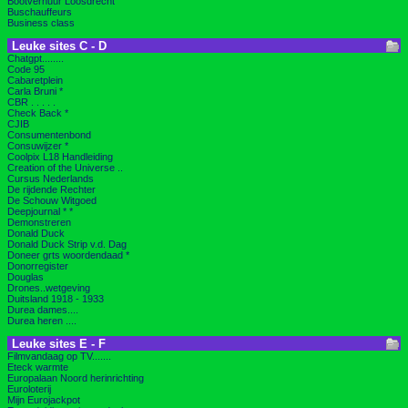
Bootverhuur Loosdrecht
Buschauffeurs
Business class
Leuke sites C - D
Chatgpt........
Code 95
Cabaretplein
Carla Bruni *
CBR . . . . .
Check Back *
CJIB
Consumentenbond
Consuwijzer *
Coolpix L18 Handleiding
Creation of the Universe ..
Cursus Nederlands
De rijdende Rechter
De Schouw Witgoed
Deepjournal * *
Demonstreren
Donald Duck
Donald Duck Strip v.d. Dag
Doneer grts woordendaad *
Donorregister
Douglas
Drones..wetgeving
Duitsland 1918 - 1933
Durea dames....
Durea heren ....
Leuke sites E - F
Filmvandaag op TV.......
Eteck warmte
Europalaan Noord herinrichting
Euroloterij
Mijn Eurojackpot