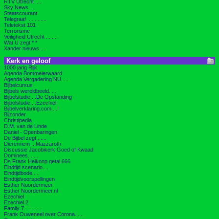
RTV Utrecht ....
Sky News....
Staatscourant
Telegraaf .............
Teletekst 101
Terrorisme
Veiligheid Utrecht ........
Wat U zegt * *
Xander nieuws....
Kerk en geloof
1000 jarig Rijk
Agenda Bommelerwaard
Agenda Vergadering NU.....
Bijbelcursus
Bijbels wereldbeeld. . .
Bijbelstudie ...De Opstanding
Bijbelstudie....Ezechiel
Bijbelverklaring.com....!
Bijzonder
Christipedia
D.M. van de Linde
Daniel - Openbaringen
De Bijbel zegt.......
Dierenriem ...Mazzaroth
Discussie Jacobikerk Goed of Kwaad
Dominees.......
Ds.Frank Heikoop getal 666
Eindtijd scenario....
Eindtijdbode.....
Eindtijdvoorspellingen
Esther Noordermeer
Esther Noordermeer.nl
Ezechiel
Ezechiel 2
Family 7 . . . . . .
Frank Ouweneel over Corona......