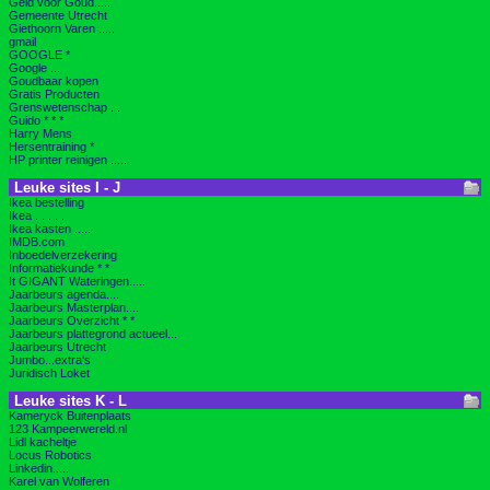
Geld voor Goud.....
Gemeente Utrecht
Giethoorn Varen .....
gmail
GOOGLE *
Google ...
Goudbaar kopen
Gratis Producten
Grenswetenschap . .
Guido * * *
Harry Mens
Hersentraining *
HP printer reinigen .....
Leuke sites I - J
Ikea bestelling
Ikea . . . . .
Ikea kasten .....
IMDB.com
Inboedelverzekering
Informatiekunde * *
It GIGANT Wateringen.....
Jaarbeurs agenda....
Jaarbeurs Masterplan....
Jaarbeurs Overzicht * *
Jaarbeurs plattegrond actueel...
Jaarbeurs Utrecht
Jumbo...extra's
Juridisch Loket
Leuke sites K - L
Kameryck Buitenplaats
123 Kampeerwereld.nl
Lidl kacheltje
Locus Robotics
Linkedin.....
Karel van Wolferen