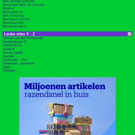
Was Droogcombinatie
Wasdroger AEG De Schouw
Webinar
Wiskunjeleren
Wok Vreeburg
Woningnet Utrecht
Wordfeud help
Wordfeud help 2
Leuke sites X - Z
Yvonne van den Eernbeemt
Xandernieuws B
XS4All BLOG. . . . . . . . .
xs4all.nl
Young Capital.......
Youtube......
Zandvoort ...VVV
Zandvoort...gemeente
Ziggo.....
Zinngeld...