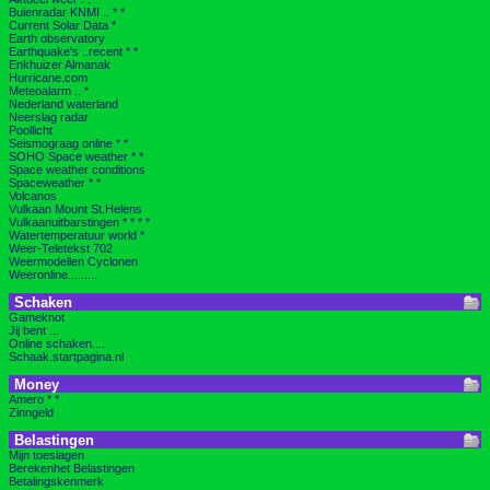
Buienradar KNMI .. * *
Current Solar Data *
Earth observatory
Earthquake's ..recent * *
Enkhuizer Almanak
Hurricane.com
Meteoalarm .. *
Nederland waterland
Neerslag radar
Poollicht
Seismograag online * *
SOHO Space weather * *
Space weather conditions
Spaceweather * *
Volcanos
Vulkaan Mount St.Helens
Vulkaanuitbarstingen * * * *
Watertemperatuur world *
Weer-Teletekst 702
Weermodellen Cyclonen
Weeronline.........
Schaken
Gameknot
Jij bent ...
Online schaken....
Schaak.startpagina.nl
Money
Amero * *
Zinngeld
Belastingen
Mijn toeslagen
Berekenhet Belastingen
Betalingskenmerk