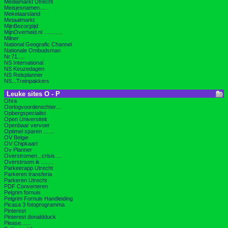
Mediamarkt Utrecht
Meisjesnamen......
Mekelaarsland
Metaalmarkt
MijnBezorgtijd
MijnOverheid.nl ............
Milner
National Geografic Channel
Nationale Ombudsman
Nr.71.....
NS International
NS Keuzedagen
NS Reisplanner
NS...Treinpakkers
Leuke sites O - P
Ohra
Oorlogvoorderechter....
Opbergspecialist
Open Universiteit
Openbaar vervoer
Optimel sparen .......
OV Belgie
OV Chipkaart
Ov Planner
Overstromen...crisis....
Overstroom ik ........
Parkeerapp Utrecht
Parkeren transferia
Parkeren Utrecht
PDF Converteren
Pelgrim fornuis
Pelgrim Fornuis Handleiding
Picasa 3 fotoprogramma
Pinterest
Pinterest donaldduck
Please.......