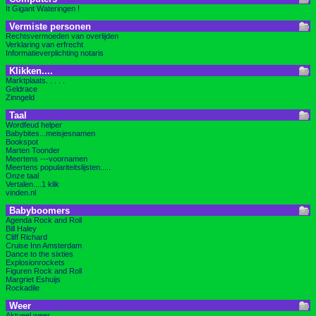
It Gigant Wateringen !
Vermiste personen
Rechtsvermoeden van overlijden
Verklaring van erfrecht
Informatieverplichting notaris
Klikken....
Marktplaats. . . . .
Geldrace
Zinngeld
Taal
Wordfeud helper
Babybites...meisjesnamen
Bookspot
Marten Toonder
Meertens ---voornamen
Meertens populariteitslijsten.....
Onze taal
Vertalen....1 klik
vinden.nl
Babyboomers
Agenda Rock and Roll
Bill Haley
Cliff Richard
Cruise Inn Amsterdam
Dance to the sixties
Explosionrockets
Figuren Rock and Roll
Margriet Eshuijs
Rockadile
Weer
Aktueel weer . .