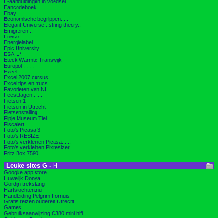
E-aanduidingen in voedsel ...
Eancodeboek
Ebay....
Economische begrippen.....
Elegant Universe ..string theory..
Emigreren ..
Eneco.....
Energielabel
Epic University
ESA ...*
Eteck Warmte Transwijk
Europol . . . . .
Excel
Excel 2007 cursus.....
Excel tips en trucs....
Favorieten van NL
Feestdagen.......
Fietsen 1
Fietsen in Utrecht
Fietsenstalling....
Fipje Museum Tiel
Fiscalert....
Foto's Picasa 3
Foto's RESIZE
Foto's verkleinen Picasa......
Foto's verkleinen Pixresizer
Fritz Box 7590
Leuke sites G - H
Googke app.store
Huwelijk Donya
Gordijn trekstang
Hartstochten.nu
Handleiding Pelgrim Fornuis
Gratis reizen ouderen Utrecht
Games ...
Gebruiksaanwijzing C380 mini hifi