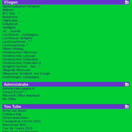
Vliegen
Spottersplaatsen Schiphol....
Airliners
ATC Box .. *
Aviodrome
Flightradar........
Geluidsnet ..
Heliflights
Jet .. sounds ..
Luchthaven ..startpagina..
Luchthaven Schiphol
Luchtvaartforum ..* *
Luchtvaartshop..*
Piloten Weblog ..
Rondvluchten Hilversum
Rondvluchten Lelystad
Rondvluchten Rotterdam
Rondvluchten Rotterdam-2
Schiphol vluchten .. live .. *
Vliegveld Hilversum
Vliegverker Schiphol ..live Google ..
Zweefvliegen..startpagina..
Administratie
Administratie.pagina.nl
Cursus Excel * *
Microsoft Office download
Ms Office
You Tube
Armin van Buren
Cattolica Italy....
Donya waterskien
Feestgedruis Utrecht 2015
Wassenaar Bom ....
Tour de France 2015
King David and Betsheba