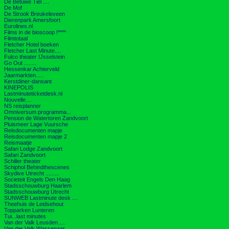
De Betuwe Tiel ....
De Mof
De Strook Breukeleveen
Dierenpark Amersfoort
Eurolines.nl
Films in de bioscoop !****
Filmtotaal
Fletcher Hotel boeken
Fletcher Last Minute....
Fulco theater IJsselstein
Go Out ........
Hessenkar Achterveld
Jaarmarkten.....
Kerstdiner-dansant
KINEPOLIS
Lastminuteticketdesk.nl
Nouvelle....
NS reisplanner
Omniversum programma...
Pension de Watertoren Zandvoort
Pluismeer Lage Vuursche
Reisdocumenten mapje
Reisdocumenten mapje 2
Reismaatje
Safari Lodge Zandvoort
Safari Zandvoort
Schiller theater
Schiphol Behindthescenes
Skydive Utrecht .........
Societeit Engels Den Haag
Stadsschouwburg Haarlem
Stadsschouwburg Utrecht
SUNWEB Lastminute desk ....
Theehuis de Leidsehout
Topparken Lunteren
Tui...last minutes
Van der Valk Leusden.....
Van der Valk Wassenaar