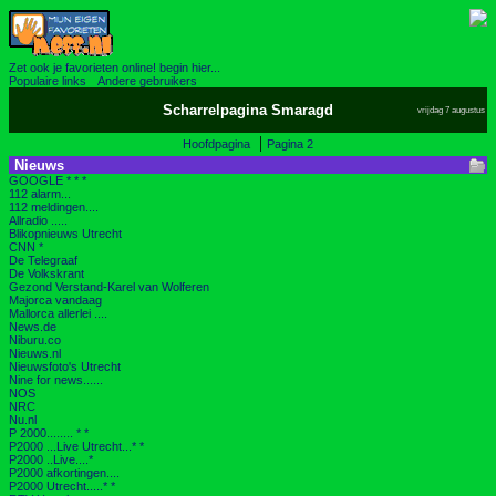
Zet ook je favorieten online! begin hier...
Populaire links
Andere gebruikers
Scharrelpagina Smaragd
vrijdag 7 augustus
|
Hoofdpagina
Pagina 2
Nieuws
GOOGLE * * *
112 alarm...
112 meldingen....
Allradio .....
Blikopnieuws Utrecht
CNN *
De Telegraaf
De Volkskrant
Gezond Verstand-Karel van Wolferen
Majorca vandaag
Mallorca allerlei ....
News.de
Niburu.co
Nieuws.nl
Nieuwsfoto's Utrecht
Nine for news......
NOS
NRC
Nu.nl
P 2000........ * *
P2000 ...Live Utrecht...* *
P2000 ..Live....*
P2000 afkortingen....
P2000 Utrecht.....* *