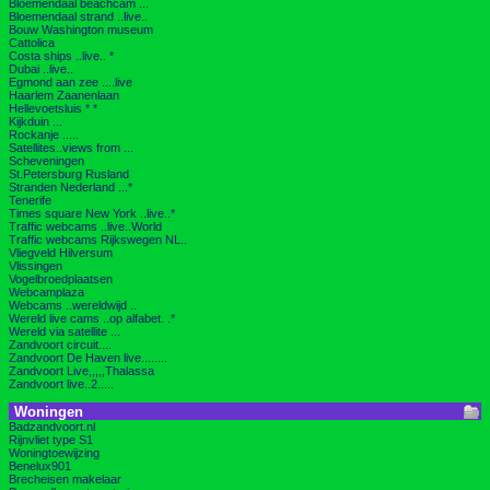
Bloemendaal beachcam ...
Bloemendaal strand ..live..
Bouw Washington museum
Cattolica
Costa ships ..live.. *
Dubai ..live..
Egmond aan zee ....live
Haarlem Zaanenlaan
Hellevoetsluis * *
Kijkduin ...
Rockanje .....
Satellites..views from ...
Scheveningen
St.Petersburg Rusland
Stranden Nederland ...*
Tenerife
Times square New York ..live..*
Traffic webcams ..live..World
Traffic webcams Rijkswegen NL..
Vliegveld Hilversum
Vlissingen
Vogelbroedplaatsen
Webcamplaza
Webcams ..wereldwijd ..
Wereld live cams ..op alfabet. .*
Wereld via satellite ...
Zandvoort circuit....
Zandvoort De Haven live........
Zandvoort Live,,,,,Thalassa
Zandvoort live..2.....
Woningen
Badzandvoort.nl
Rijnvliet type S1
Woningtoewijzing
Benelux901
Brecheisen makelaar