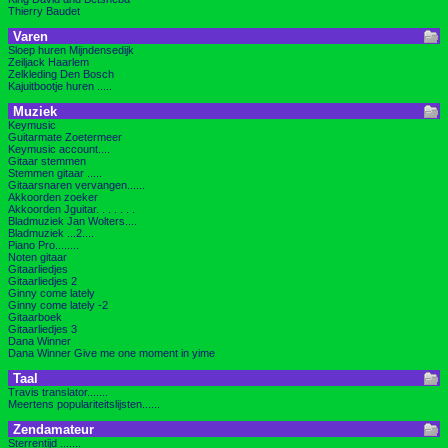
Thierry Baudet
Varen
Sloep huren Mijndensedijk
Zeiljack Haarlem
Zelkleding Den Bosch
Kajuitbootje huren .....
Muziek
Keymusic
Guitarmate Zoetermeer
Keymusic account....
Gitaar stemmen
Stemmen gitaar .....
Gitaarsnaren vervangen......
Akkoorden zoeker
Akkoorden Jguitar. . . . . . .
Bladmuziek Jan Wolters....
Bladmuziek ...2....
Piano Pro........
Noten gitaar
Gitaarliedjes
Gitaarliedjes 2
Ginny come lately
Ginny come lately -2
Gitaarboek
Gitaarliedjes 3
Dana Winner
Dana Winner Give me one moment in yime
Taal
Travis translator.......
Meertens populariteitslijsten......
Zendamateur
Sterrentijd .......