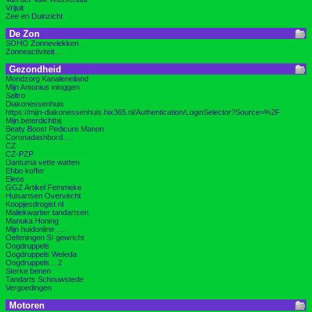
Vrijuit
Zee en Duinzicht
De Zon
SOHO Zonnevlekken
Zonneactiviteit....
Gezondheid
Mondzorg Kanaleneiland
Mijn Antonius inloggen
Saltro
Diakonessenhuis
https://mijn-diakonessenhuis.hix365.nl/Authentication/LoginSelector?Source=%2F
Mijn.beterdichtbij
Beaty Boost Pedicure Manon
Coronadashbord.....
CZ
CZ-PZP
Dantuma vette watten
Ehbo koffer
Eleos
GGZ Artikel Femmeke
Huisartsen Overvecht
Koopjesdrogist.nl
Maliekwartier tandartsen
Manuka Honing
Mijn huidonline .....
Oefeningen SI gewricht
Oogdruppels
Oogdruppels Weleda
Oogdruppels....2
Sterke benen
Tandarts Schouwstede
Vergoedingen
Motoren