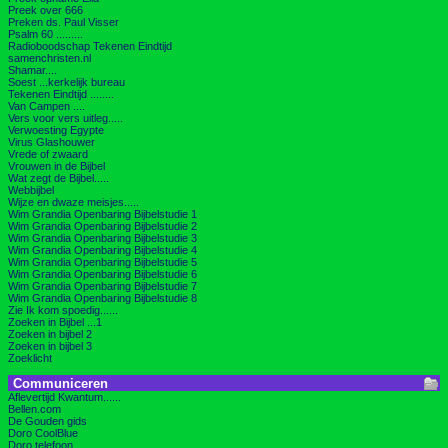
Preek over 666
Preken ds. Paul Visser
Psalm 60 .........
Radioboodschap Tekenen Eindtijd
samenchristen.nl
Shamar....
Soest ...kerkelijk bureau
Tekenen Eindtijd ........
Van Campen ....
Vers voor vers uitleg.....
Verwoesting Egypte
Virus Glashouwer
Vrede of zwaard
Vrouwen in de Bijbel
Wat zegt de Bijbel.....
Webbijbel
Wijze en dwaze meisjes.....
Wim Grandia Openbaring Bijbelstudie 1
Wim Grandia Openbaring Bijbelstudie 2
Wim Grandia Openbaring Bijbelstudie 3
Wim Grandia Openbaring Bijbelstudie 4
Wim Grandia Openbaring Bijbelstudie 5
Wim Grandia Openbaring Bijbelstudie 6
Wim Grandia Openbaring Bijbelstudie 7
Wim Grandia Openbaring Bijbelstudie 8
Zie Ik kom spoedig......
Zoeken in Bijbel ...1
Zoeken in bijbel 2
Zoeken in bijbel 3
Zoeklicht
Communiceren
Aflevertijd Kwantum......
Bellen.com
De Gouden gids
Doro CoolBlue
Doro telefoon