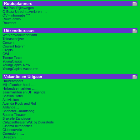
Routeplanners
HM Paal Rijkswegen.....
Q Buzz Utrecht...verloren .....
OV - informatie * *
Route anwb
Routenet
Uitzendbureaus
WerkenvoorNederland
Tekstschrijver
Content
Coulant Interim
Creyfs
CWI
Tempo Team
YoungCapital
YoungCapital New......
YoungCapital vacatures . . . . . . .
Vakantie en Uitgaan
Huurcampers......
Mijn Fletcher hotel .....
Hollandse markten ......
Jaarmarkten en UIT agenda
Bastion Hotel
Activiteiten....
Agenda Rock and Roll
Alldance....
Badhotel Callantsoog
Beatrix Theater
Bruxelle Zandvoort
Calypsotheater Wijk bij Duurstede
Cinema.nl recenties
Clubnouvelle
Corendon ......
D-reizen.......