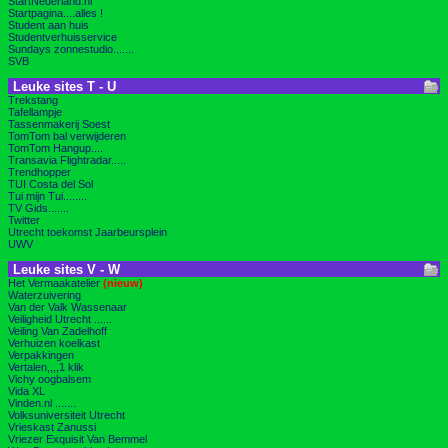
StartNederland.nl
Startpagina....alles !
Student aan huis
Studentverhuisservice
Sundays zonnestudio.......
SVB
Leuke sites T - U
Trekstang
Tafellampje
Tassenmakerij Soest
TomTom bal verwijderen
TomTom Hangup....
Transavia Flightradar.....
Trendhopper
TUI Costa del Sol
Tui mijn Tui........
TV Gids.......
Twitter
Utrecht toekomst Jaarbeursplein
UWV
Leuke sites V - W
Het Vermaakatelier
(nieuw)
Waterzuivering
Van der Valk Wassenaar
Veiligheid Utrecht ......
Veiling Van Zadelhoff
Verhuizen koelkast
Verpakkingen
Vertalen,,,,1 klik
Vichy oogbalsem
Vida XL
Vinden.nl .......
Volksuniversiteit Utrecht
Vrieskast Zanussi
Vriezer Exquisit Van Bemmel