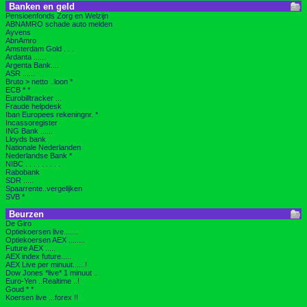
Banken en geld
Pensioenfonds Zorg en Welzijn
ABNAMRO schade auto melden
Ayvens
AbnAmro
Amsterdam Gold . . .
Ardanta ......
Argenta Bank....
ASR ......
Bruto > netto ..loon *
ECB * *
Eurobilltracker ...
Fraude helpdesk
Iban Europees rekeningnr. *
Incassoregister
ING Bank ......
Lloyds bank
Nationale Nederlanden
Nederlandse Bank *
NIBC . . . . . . . . .
Rabobank
SDR .....
Spaarrente..vergelijken
SVB *
Beurzen
De Giro
Optiekoersen live.......
Optiekoersen AEX ........
Future AEX .....
AEX index future.....
AEX Live per minuut......!
Dow Jones *live* 1 minuut ..
Euro-Yen ..Realtime ..!
Goud * *
Koersen live ...forex !!