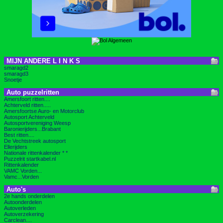
MIJN ANDERE L I N K S
smaragd2
smaragd3
Snoetje
Auto puzzelritten
Amersfoort ritten....
Achterveld ritten.....
Amersfoortse Auro- en Motorclub
Autosport Achterveld
Autosportvereniging Weesp
Baronierijders...Brabant
Best ritten....
De Vechtstreek autosport
Ellerijders
Nationale rittenkalender * *
Puzzelrit startkabel.nl
Rittenkalender
VAMC Vorden...
Vamc...Vorden
Auto's
2e hands onderdelen
Autoonderdelen
Autoverleden
Autoverzekering
Carclean....