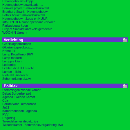
Havengebouw Filmpje .....
Havengebouw downloads.....
Bouwer project Smakkelaarsveld
Brochure Spark...Havengebouw
Foto's bouw Smakkelaarsveld
Havengebouw ...koop en HUUR
Info HIN DER voor openbaar vervoer
Parkgebouw koop
Project Smakkelaarsveld gemeente
WOONIN Utrecht
Verlichting
G9 Halogeenlampen
Gloeilampgoedkoop......
Home 24
Lamp Kogellamp 16W
Lamp modern
Lampjes klein
Led strips
Lichtstudio Hill Utrecht
Lumen ...licht.....
Rietveld Sliedrecht
Schemerlamp blauw
Politiek
Stemmingen tweede kamer.....
Debat Burgerberaad
Agenda Tweede Kamer....
Cda
Forum voor Democratie
Ja21
Kamerdebatten...agenda
PVV
Regering
Tweedekamer debat...live
Tweedekamer...commissievergadering..live