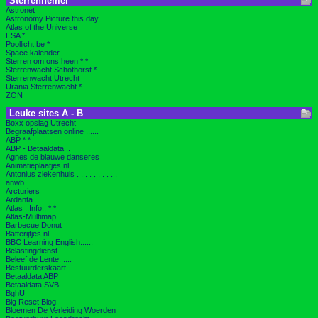
Sterrenhemel
Astronet
Astronomy Picture this day...
Atlas of the Universe
ESA *
Poollicht.be *
Space kalender
Sterren om ons heen * *
Sterrenwacht Schothorst *
Sterrenwacht Utrecht
Urania Sterrenwacht *
ZON
Leuke sites A - B
Boxx opslag Utrecht
Begraafplaatsen online ......
ABP * *
ABP - Betaaldata ..
Agnes de blauwe danseres
Animatieplaatjes.nl
Antonius ziekenhuis . . . . . . . . . .
anwb
Arcturiers
Ardanta.....
Atlas ..Info.. * *
Atlas-Multimap
Barbecue Donut
Batterijtjes.nl
BBC Learning English......
Belastingdienst
Beleef de Lente......
Bestuurderskaart
Betaaldata ABP
Betaaldata SVB
BghU
Big Reset Blog
Bloemen De Verleiding Woerden