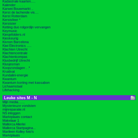
Kadastrale kaarten.....
Kalender . . . . .
Karwei Bouwmarkt ..
Kerst de lachende vis....
Kerst Rotterdam
Kerstsfeer *
Kerstster
Ketting duo rolgordijn vervangen
Keymusic
Kiesjefolders.nl
Kieskeurig
Kivnon Barcelona
Kiwi Electronics .....
Klachten Utrecht
Klachtencentrale
Klachtenkompas
Klusbedrijf Utrecht
Klusjesman
Koopzondagen . .*
Kruidvat
Kundalini-energie
Kwantum
Kwantum korting met kassabon
Lichaamstaal
Lifehacking ..
Leuke sites M - N
Mijn media.......
Mysterieuze vondsten
mijnreparatie.nl
NS inloggen
Marktplaats contact
Makelaar 1
Mallorca Allerlei
Mallorca Startpagina...
Marileen Kolley foto's
Marktplaats