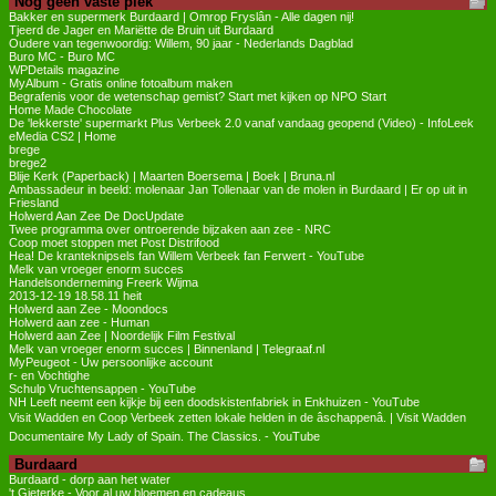
Nog geen vaste plek
Bakker en supermerk Burdaard | Omrop Fryslân - Alle dagen nij!
Tjeerd de Jager en Mariëtte de Bruin uit Burdaard
Oudere van tegenwoordig: Willem, 90 jaar - Nederlands Dagblad
Buro MC - Buro MC
WPDetails magazine
MyAlbum - Gratis online fotoalbum maken
Begrafenis voor de wetenschap gemist? Start met kijken op NPO Start
Home Made Chocolate
De 'lekkerste' supermarkt Plus Verbeek 2.0 vanaf vandaag geopend (Video) - InfoLeek
eMedia CS2 | Home
brege
brege2
Blije Kerk (Paperback) | Maarten Boersema | Boek | Bruna.nl
Ambassadeur in beeld: molenaar Jan Tollenaar van de molen in Burdaard | Er op uit in
Friesland
Holwerd Aan Zee De DocUpdate
Twee programma over ontroerende bijzaken aan zee - NRC
Coop moet stoppen met Post Distrifood
Hea! De kranteknipsels fan Willem Verbeek fan Ferwert - YouTube
Melk van vroeger enorm succes
Handelsonderneming Freerk Wijma
2013-12-19 18.58.11 heit
Holwerd aan Zee - Moondocs
Holwerd aan zee - Human
Holwerd aan Zee | Noordelijk Film Festival
Melk van vroeger enorm succes | Binnenland | Telegraaf.nl
MyPeugeot - Uw persoonlijke account
r- en Vochtighe
Schulp Vruchtensappen - YouTube
NH Leeft neemt een kijkje bij een doodskistenfabriek in Enkhuizen - YouTube
Visit Wadden en Coop Verbeek zetten lokale helden in de âschappenâ. | Visit Wadden
Documentaire My Lady of Spain. The Classics. - YouTube
Burdaard
Burdaard - dorp aan het water
't Gieterke - Voor al uw bloemen en cadeaus