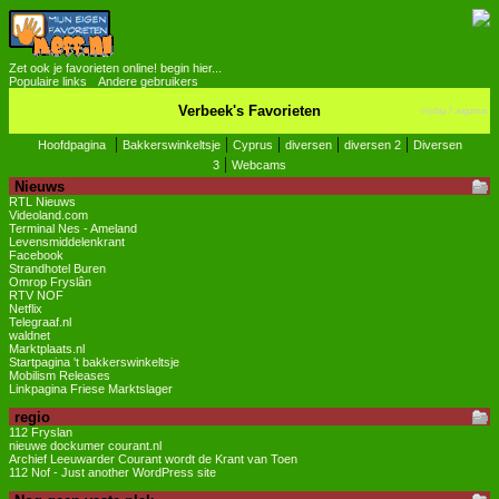
Zet ook je favorieten online! begin hier...
Populaire links
Andere gebruikers
Verbeek's Favorieten
vrijdag 7 augustus
|
|
|
|
|
Hoofdpagina
Bakkerswinkeltsje
Cyprus
diversen
diversen 2
Diversen
|
3
Webcams
Nieuws
RTL Nieuws
Videoland.com
Terminal Nes - Ameland
Levensmiddelenkrant
Facebook
Strandhotel Buren
Omrop Fryslân
RTV NOF
Netflix
Telegraaf.nl
waldnet
Marktplaats.nl
Startpagina 't bakkerswinkeltsje
Mobilism Releases
Linkpagina Friese Marktslager
regio
112 Fryslan
nieuwe dockumer courant.nl
Archief Leeuwarder Courant wordt de Krant van Toen
112 Nof - Just another WordPress site