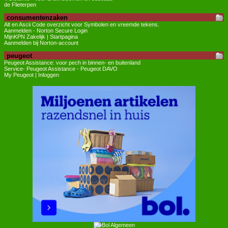
de Flieterpen
consumentenzaken
Alt en Ascii Code overzicht voor Symbolen en vreemde tekens.
Aanmelden - Norton Secure Login
MijnKPN Zakelijk | Startpagina
Aanmelden bij Norton-account
peugeot
Peugeot Assistance: voor pech in binnen- en buitenland
Service- Peugeot Assistance - Peugeot DAVO
My Peugeot | Inloggen