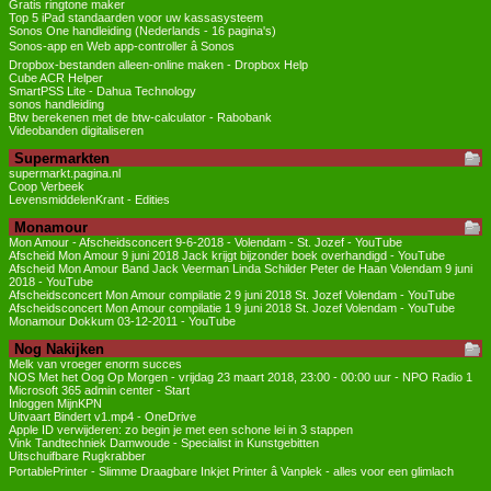
Gratis ringtone maker
Top 5 iPad standaarden voor uw kassasysteem
Sonos One handleiding (Nederlands - 16 pagina's)
Sonos-app en Web app-controller â Sonos
Dropbox-bestanden alleen-online maken - Dropbox Help
Cube ACR Helper
SmartPSS Lite - Dahua Technology
sonos handleiding
Btw berekenen met de btw-calculator - Rabobank
Videobanden digitaliseren
Supermarkten
supermarkt.pagina.nl
Coop Verbeek
LevensmiddelenKrant - Edities
Monamour
Mon Amour - Afscheidsconcert 9-6-2018 - Volendam - St. Jozef - YouTube
Afscheid Mon Amour 9 juni 2018 Jack krijgt bijzonder boek overhandigd - YouTube
Afscheid Mon Amour Band Jack Veerman Linda Schilder Peter de Haan Volendam 9 juni
2018 - YouTube
Afscheidsconcert Mon Amour compilatie 2 9 juni 2018 St. Jozef Volendam - YouTube
Afscheidsconcert Mon Amour compilatie 1 9 juni 2018 St. Jozef Volendam - YouTube
Monamour Dokkum 03-12-2011 - YouTube
Nog Nakijken
Melk van vroeger enorm succes
NOS Met het Oog Op Morgen - vrijdag 23 maart 2018, 23:00 - 00:00 uur - NPO Radio 1
Microsoft 365 admin center - Start
Inloggen MijnKPN
Uitvaart Bindert v1.mp4 - OneDrive
Apple ID verwijderen: zo begin je met een schone lei in 3 stappen
Vink Tandtechniek Damwoude - Specialist in Kunstgebitten
Uitschuifbare Rugkrabber
PortablePrinter - Slimme Draagbare Inkjet Printer â Vanplek - alles voor een glimlach