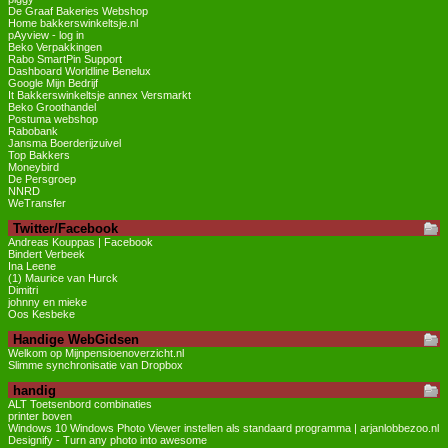
De Graaf Bakeries Webshop
Home bakkerswinkeltsje.nl
pAyview - log in
Beko Verpakkingen
Rabo SmartPin Support
Dashboard Worldline Benelux
Google Mijn Bedrijf
It Bakkerswinkeltsje annex Versmarkt
Beko Groothandel
Postuma webshop
Rabobank
Jansma Boerderijzuivel
Top Bakkers
Moneybird
De Persgroep
NNRD
WeTransfer
Twitter/Facebook
Andreas Kouppas | Facebook
Bindert Verbeek
Ina Leene
(1) Maurice van Hurck
Dimitri
johnny en mieke
Oos Kesbeke
Handige WebGidsen
Welkom op Mijnpensioenoverzicht.nl
Slimme synchronisatie van Dropbox
handig
ALT Toetsenbord combinaties
printer boven
Windows 10 Windows Photo Viewer instellen als standaard programma | arjanlobbezoo.nl
Designify - Turn any photo into awesome