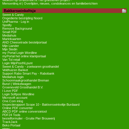
Welkom op Graftombe.nl. Het grafstenen project -
Mensenlinq.nl | Overlijden, nieuws, condoleances en familieberichten
Bakkerswinkeltsje
Sweet & Candy
Ongedierte bestrijding Noord
UniPharma - Log in
Spotify
Remove Background
Small PDF
Mediahuis
Marktkaarten
AND Cheesetrade bestelportaal
Mijn Liander
Mijn Stedin
my Portal Login Wordline
myPortal het online klantportaal
Van Tol retail
Login MijnPostNLpunt
Sweet & Candy - zoetwaren groothandel
Veldhuizen Banket
Support Rabo Smart Pay - Rabobank
Mediahuis login
Schoonmaakgroothandel Breman
Bunzl | Winkelwagen
Groeneveld Groothandel B.V.
I Love PDF
Login Softpos Wordline
Microsoft account
One.Com inlog
Inspectierapport Scope 10 - Bakkerswinkeltje Burdaard
Online PDF converter
ABCD PDF online conversietool
PDF24 Tools
bestelformulier - Grutte Pier Brouwerij
TrackJack
Beko Portaal
piggy