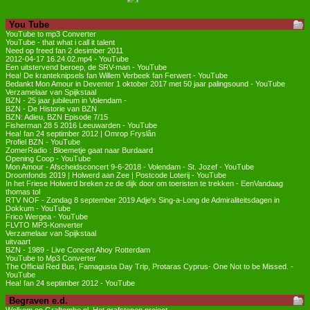
You Tube
YouTube to mp3 Converter
YouTube - that what i call it talent
Need op freed fan 2 desimber 2011
2012-04-17 16.24.02.mp4 - YouTube
Een uitstervend beroep, de SRV-man - YouTube
Hea! De kranteknipsels fan Willem Verbeek fan Ferwert - YouTube
Bedankt Mon Amour in Deventer 1 oktober 2017 met 50 jaar palingsound - YouTube
Verzamelaar van Spijkstaal
BZN - 25 jaar jubileum in Volendam -
BZN - De Historie van BZN
BZN: Adieu, BZN Episode 7/15
Fisherman 28 5 2016 Leeuwarden - YouTube
Hea! fan 24 septimber 2012 | Omrop Fryslân
Profiel BZN - YouTube
ZomerRadio : Bloemetje gaat naar Burdaard
Opening Coop - YouTube
Mon Amour - Afscheidsconcert 9-6-2018 - Volendam - St. Jozef - YouTube
Droomfonds 2019 | Holwerd aan Zee | Postcode Loterij - YouTube
In het Friese Holwerd breken ze de dijk door om toeristen te trekken - EenVandaag
thomas tol
RTV NOF - Zondag 8 september 2019 Adje's Sing-a-Long de Admiraliteitsdagen in
Dokkum - YouTube
Frico Wergea - YouTube
FLVTO MP3-Konverter
Verzamelaar van Spijkstaal
uitvaart
BZN - 1989 - Live Concert Ahoy Rotterdam
YouTube to Mp3 Converter
The Official Red Bus, Famagusta Day Trip, Protaras Cyprus- One Not to be Missed. -
YouTube
Hea! fan 24 septimber 2012 - YouTube
Begraven e.d.